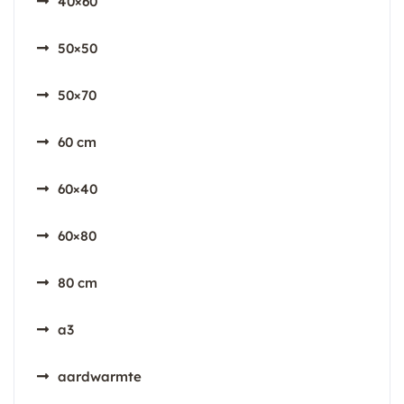
40×60
50×50
50×70
60 cm
60×40
60×80
80 cm
a3
aardwarmte