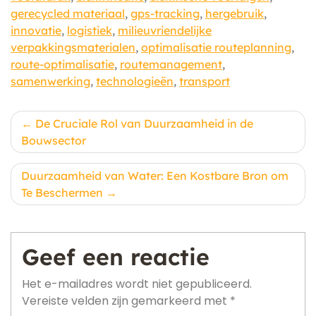
gerecycled materiaal
,
gps-tracking
,
hergebruik
,
innovatie
,
logistiek
,
milieuvriendelijke
verpakkingsmaterialen
,
optimalisatie routeplanning
,
route-optimalisatie
,
routemanagement
,
samenwerking
,
technologieën
,
transport
Berichtnavigatie
De Cruciale Rol van Duurzaamheid in de
Bouwsector
Duurzaamheid van Water: Een Kostbare Bron om
Te Beschermen
Geef een reactie
Het e-mailadres wordt niet gepubliceerd.
Vereiste velden zijn gemarkeerd met
*