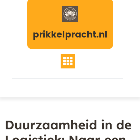
Naar
de
inhoud
gaan
prikkelpracht.nl
Duurzaamheid in de
Logistiek: Naar een