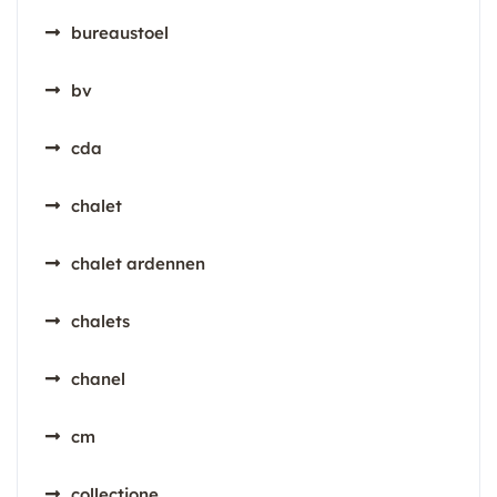
bureaustoel
bv
cda
chalet
chalet ardennen
chalets
chanel
cm
collectione