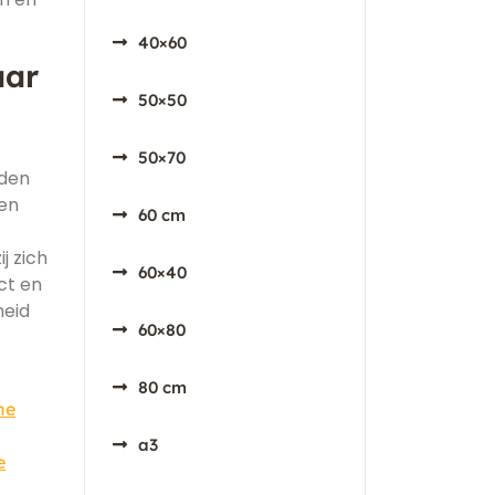
40×60
aar
50×50
50×70
rden
en
60 cm
j zich
60×40
ct en
heid
60×80
80 cm
ne
a3
e