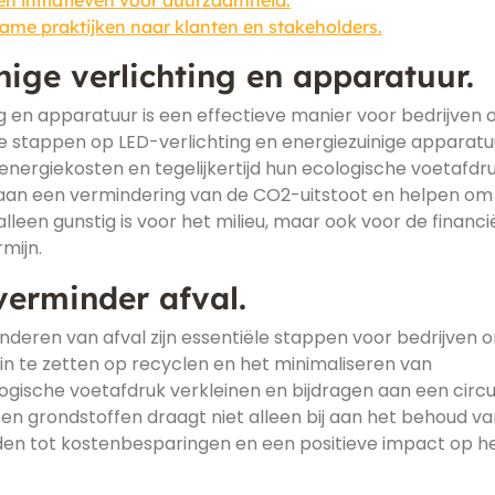
 initiatieven voor duurzaamheid.
me praktijken naar klanten en stakeholders.
nige verlichting en apparatuur.
ing en apparatuur is een effectieve manier voor bedrijven
 stappen op LED-verlichting en energiezuinige apparatu
energiekosten en tegelijkertijd hun ecologische voetafdr
j aan een vermindering van de CO2-uitstoot en helpen om
lleen gunstig is voor het milieu, maar ook voor de financi
mijn.
verminder afval.
nderen van afval zijn essentiële stappen voor bedrijven 
in te zetten op recyclen en het minimaliseren van
ogische voetafdruk verkleinen en bijdragen aan een circu
en grondstoffen draagt niet alleen bij aan het behoud va
iden tot kostenbesparingen en een positieve impact op h