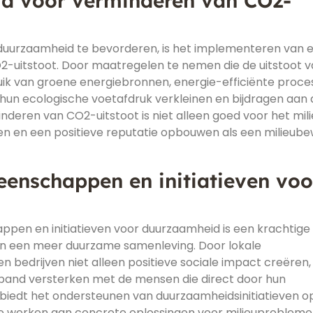
id voor verminderen van CO2-
 duurzaamheid te bevorderen, is het implementeren van 
2-uitstoot. Door maatregelen te nemen die de uitstoot 
uik van groene energiebronnen, energie-efficiënte proce
hun ecologische voetafdruk verkleinen en bijdragen aan 
nderen van CO2-uitstoot is niet alleen goed voor het mili
en en een positieve reputatie opbouwen als een milieub
enschappen en initiatieven voo
pen en initiatieven voor duurzaamheid is een krachtige
aan een meer duurzame samenleving. Door lokale
bedrijven niet alleen positieve sociale impact creëren
 band versterken met de mensen die direct door hun
 biedt het ondersteunen van duurzaamheidsinitiatieven o
te werken aan concrete oplossingen voor milieuprobleme