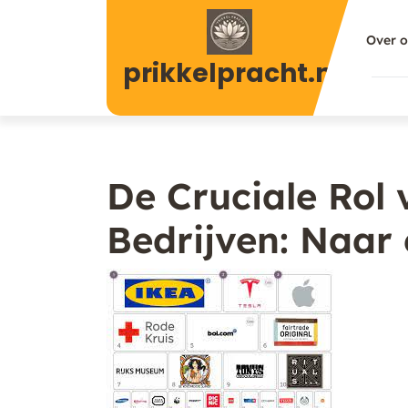
Naar
de
Over 
inhoud
prikkelpracht.nl
gaan
De Cruciale Rol
Bedrijven: Naar