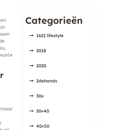
Categorieën
een
van
ssen
1622 lifestyle
de
eu,
2018
ewuste
2020
r
2dehands
30x
, maar
30×40
p
40×50
n en