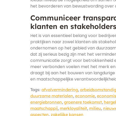
het bevorderen van bewustwording over
Communiceer transpara
klanten en stakeholders
Het is van essentieel belang voor bedri
praktijken naar zowel klanten als stakehol
ondernomen op het gebied van duurzaamh
dat zij serieus bezig zijn met het vermin
communicatie zorgt voor betrokkenheid en
meer verbonden voelen met het merk en de
draagt bij aan het bouwen van langdurig
en maatschappelijke verantwoordelijkheid
Tags:
afvalvermindering
,
arbeidsomstandi
duurzame materialen
,
economie
,
economis
energiebronnen
,
groenere toekomst
,
herge
maatschappij
,
merkloyaliteit
,
milieu
,
nieuw
aspecten
,
zakelijke kansen