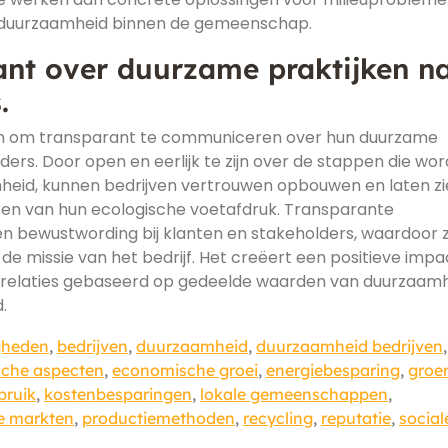
 duurzaamheid binnen de gemeenschap.
nt over duurzame praktijken n
.
jven om transparant te communiceren over hun duurzame
ders. Door open en eerlijk te zijn over de stappen die wo
eid, kunnen bedrijven vertrouwen opbouwen en laten zi
deren van hun ecologische voetafdruk. Transparante
 bewustwording bij klanten en stakeholders, waardoor zi
 missie van het bedrijf. Het creëert een positieve impa
e relaties gebaseerd op gedeelde waarden van duurzaam
.
gheden
,
bedrijven
,
duurzaamheid
,
duurzaamheid bedrijven
,
che aspecten
,
economische groei
,
energiebesparing
,
groe
bruik
,
kostenbesparingen
,
lokale gemeenschappen
,
e markten
,
productiemethoden
,
recycling
,
reputatie
,
social