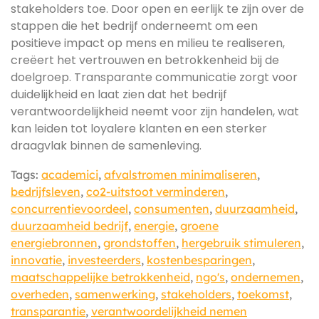
stakeholders toe. Door open en eerlijk te zijn over de
stappen die het bedrijf onderneemt om een
positieve impact op mens en milieu te realiseren,
creëert het vertrouwen en betrokkenheid bij de
doelgroep. Transparante communicatie zorgt voor
duidelijkheid en laat zien dat het bedrijf
verantwoordelijkheid neemt voor zijn handelen, wat
kan leiden tot loyalere klanten en een sterker
draagvlak binnen de samenleving.
Tags:
academici
,
afvalstromen minimaliseren
,
bedrijfsleven
,
co2-uitstoot verminderen
,
concurrentievoordeel
,
consumenten
,
duurzaamheid
,
duurzaamheid bedrijf
,
energie
,
groene
energiebronnen
,
grondstoffen
,
hergebruik stimuleren
,
innovatie
,
investeerders
,
kostenbesparingen
,
maatschappelijke betrokkenheid
,
ngo's
,
ondernemen
,
overheden
,
samenwerking
,
stakeholders
,
toekomst
,
transparantie
,
verantwoordelijkheid nemen