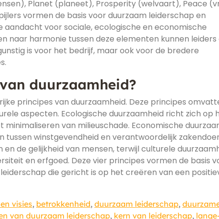
nsen), Planet (planeet), Prosperity (welvaart), Peace (
 pijlers vormen de basis voor duurzaam leiderschap en
 aandacht voor sociale, ecologische en economische
ven naar harmonie tussen deze elementen kunnen leiders
unstig is voor het bedrijf, maar ook voor de bredere
s.
s van duurzaamheid?
rijke principes van duurzaamheid. Deze principes omvatt
urele aspecten. Ecologische duurzaamheid richt zich op 
et minimaliseren van milieuschade. Economische duurza
en tussen winstgevendheid en verantwoordelijk zakendoen
n en de gelijkheid van mensen, terwijl culturele duurzaam
rsiteit en erfgoed. Deze vier principes vormen de basis v
eiderschap die gericht is op het creëren van een positie
en visies
,
betrokkenheid
,
duurzaam leiderschap
,
duurzam
n van duurzaam leiderschap
,
kern van leiderschap
,
lange