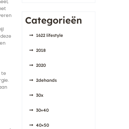
eel,
het
iveren
Categorieën
jl
1622 lifestyle
 deze
een
2018
2020
 te
gie.
2dehands
 aan
30x
30×40
40×50