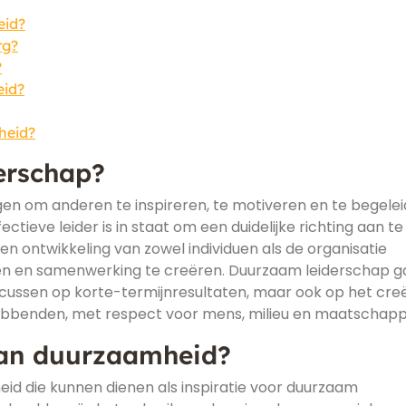
eid?
rg?
?
eid?
heid?
derschap?
gen om anderen te inspireren, te motiveren en te begele
ectieve leider is in staat om een duidelijke richting aan te
en ontwikkeling van zowel individuen als de organisatie
en en samenwerking te creëren. Duurzaam leiderschap g
focussen op korte-termijnresultaten, maar ook op het cre
ebbenden, met respect voor mens, milieu en maatschappi
van duurzaamheid?
eid die kunnen dienen als inspiratie voor duurzaam