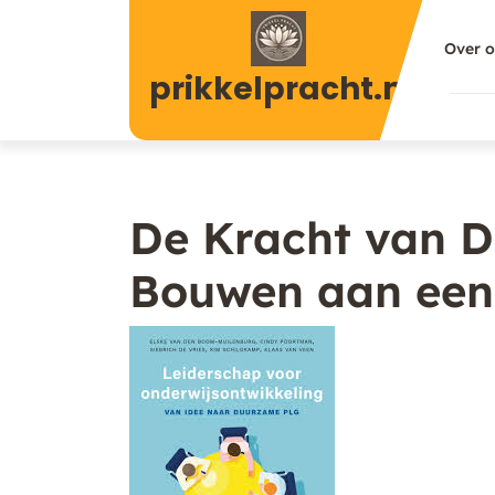
Naar
de
Over 
inhoud
prikkelpracht.nl
gaan
De Kracht van 
Bouwen aan een