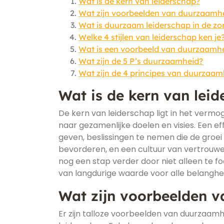
Wat is de kern van leiderschap?
Wat zijn voorbeelden van duurzaamh
Wat is duurzaam leiderschap in de zo
Welke 4 stijlen van leiderschap ken je
Wat is een voorbeeld van duurzaamh
Wat zijn de 5 P’s duurzaamheid?
Wat zijn de 4 principes van duurzaam
Wat is de kern van lei
De kern van leiderschap ligt in het vermo
naar gezamenlijke doelen en visies. Een eff
geven, beslissingen te nemen die de groei 
bevorderen, en een cultuur van vertrouw
nog een stap verder door niet alleen te 
van langdurige waarde voor alle belangh
Wat zijn voorbeelden 
Er zijn talloze voorbeelden van duurzaamh