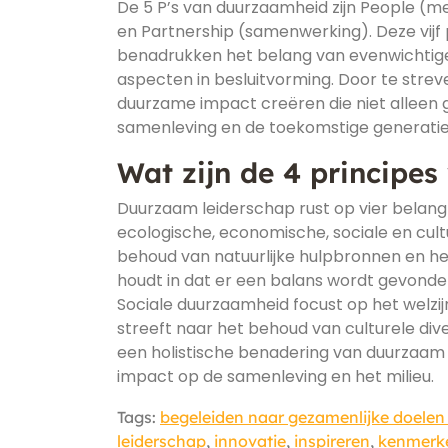
De 5 P’s van duurzaamheid zijn People (me
en Partnership (samenwerking). Deze vijf
benadrukken het belang van evenwichtige
aspecten in besluitvorming. Door te stre
duurzame impact creëren die niet alleen g
samenleving en de toekomstige generatie
Wat zijn de 4 principe
Duurzaam leiderschap rust op vier belang
ecologische, economische, sociale en cult
behoud van natuurlijke hulpbronnen en h
houdt in dat er een balans wordt gevond
Sociale duurzaamheid focust op het welzij
streeft naar het behoud van culturele dive
een holistische benadering van duurzaam l
impact op de samenleving en het milieu.
Tags:
begeleiden naar gezamenlijke doelen 
leiderschap
,
innovatie
,
inspireren
,
kenmerke