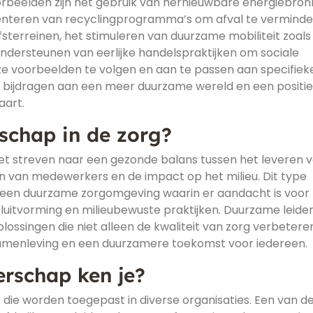
rbeelden zijn het gebruik van hernieuwbare energiebro
enteren van recyclingprogramma’s om afval te verminde
jfsterreinen, het stimuleren van duurzame mobiliteit zoals
 ondersteunen van eerlijke handelspraktijken om sociale
e voorbeelden te volgen en aan te passen aan specifiek
s bijdragen aan een meer duurzame wereld en een positi
aart.
schap in de zorg?
et streven naar een gezonde balans tussen het leveren 
ijn van medewerkers en de impact op het milieu. Dit type
n een duurzame zorgomgeving waarin er aandacht is voor
sluitvorming en milieubewuste praktijken. Duurzame leider
ossingen die niet alleen de kwaliteit van zorg verbetere
amenleving en een duurzamere toekomst voor iedereen.
derschap ken je?
ap die worden toegepast in diverse organisaties. Een van d