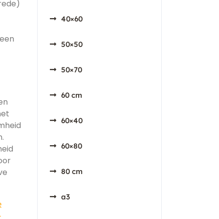
vrede)
40×60
 een
50×50
50×70
60 cm
en
het
60×40
amheid
.
60×80
heid
oor
ve
80 cm
a3
e
-