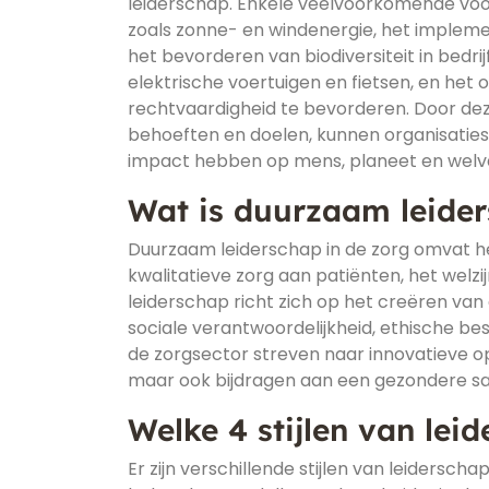
leiderschap. Enkele veelvoorkomende voo
zoals zonne- en windenergie, het implem
het bevorderen van biodiversiteit in bedri
elektrische voertuigen en fietsen, en het
rechtvaardigheid te bevorderen. Door dez
behoeften en doelen, kunnen organisatie
impact hebben op mens, planeet en welv
Wat is duurzaam leider
Duurzaam leiderschap in de zorg omvat h
kwalitatieve zorg aan patiënten, het welz
leiderschap richt zich op het creëren va
sociale verantwoordelijkheid, ethische be
de zorgsector streven naar innovatieve opl
maar ook bijdragen aan een gezondere s
Welke 4 stijlen van lei
Er zijn verschillende stijlen van leidersch