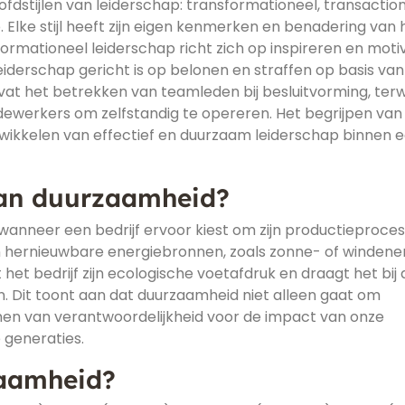
dstijlen van leiderschap: transformationeel, transaction
 Elke stijl heeft zijn eigen kenmerken en benadering van 
formationeel leiderschap richt zich op inspireren en mot
eiderschap gericht is op belonen en straffen op basis van
at het betrekken van teamleden bij besluitvorming, terwi
edewerkers om zelfstandig te opereren. Het begrijpen van
ontwikkelen van effectief en duurzaam leiderschap binnen 
van duurzaamheid?
wanneer een bedrijf ervoor kiest om zijn productieproces
hernieuwbare energiebronnen, zoals zonne- of windener
et bedrijf zijn ecologische voetafdruk en draagt het bij
n. Dit toont aan dat duurzaamheid niet alleen gaat om
en van verantwoordelijkheid voor de impact van onze
 generaties.
zaamheid?