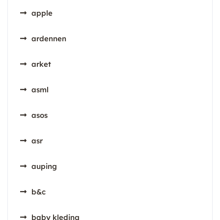
apple
ardennen
arket
asml
asos
asr
auping
b&c
baby kleding