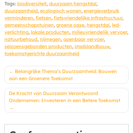
Tags:
biodiversiteit
,
duurzaam hengstdal
,
duurzaamheid
,
ecologisch wonen
,
energieverbruik
verminderen
,
fietsen
,
fietsvriendelijke infrastructuur
,
gemeenschapstuinen
,
groene oase
,
hengstdal
,
led-
verlichting
,
lokale producten
,
milieuvriendelijk vervoer
,
natuurbehoud
,
nijmegen
,
openbaar vervoer
,
seizoensgebonden producten
,
stadslandbouw
,
toekomstgerichte duurzaamheid
Berichtnavigatie
Belangrijke Thema’s Duurzaamheid: Bouwen
aan een Groenere Toekomst
De Kracht van Duurzaam Verantwoord
Ondernemen: Investeren in een Betere Toekomst