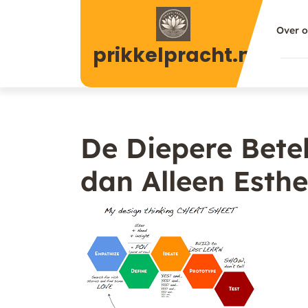
Naar
de
Over 
inhoud
prikkelpracht.nl
gaan
De Diepere Bete
dan Alleen Esthe