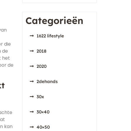
Categorieën
van
1622 lifestyle
r die
n de
2018
t het
oor de
2020
2dehands
kt
30x
dachte
30×40
aat
gn kan
40×50