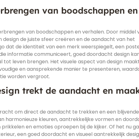
verbrengen van boodschappen en
 overbrengen van boodschappen en verhalen. Door middel 
n design de juiste sfeer creëren en de aandacht van het
go dat de identiteit van een merk weerspiegelt, een poste
ie informatie communiceert, goed doordacht design ka
l tot leven brengen. Het visuele aspect van design maak
voudige en aansprekende manier te presenteren, waard
tie worden vergroot.
design trekt de aandacht en maa
 kracht om direct de aandacht te trekken en een blijvende
 van harmonieuze kleuren, aantrekkelijke vormen en door
prikkelen en emoties oproepen bij de kijker. Of het nu g
erieur, een goed doordacht en visueel aantrekkelijk desi