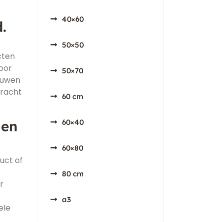
40×60
.
50×50
cten
voor
50×70
ouwen
kracht
60 cm
 en
60×40
60×80
uct of
80 cm
r
a3
ele