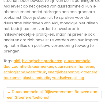
steunen. Door bewust te zijn van de inspanningen die
Aldi levert op het gebied van duurzaamheid, kun je
als consument actief bijdragen aan een groenere
toekomst. Door je steun uit te spreken voor de
duurzame initiatieven van Aldi, moedig je niet alleen
het bedrijf aan om verder te investeren in
milieuvriendelijke praktijken, maar inspireer je ook
anderen om zich bewust te worden van hun impact
op het milieu en positieve verandering teweeg te
brengen.
Tags:
aldi
,
biologische producten
,
duurzaamheid
,
duurzaamheidskeurmerken
,
duurzame initiatieven
,
ecologische voetafdruk
,
energiebesparing
,
groenere
toekomst
,
plastic reductie
,
voedselverspilling
Berichtnavigatie
Duurzaamheid bij Rijkswaterstaat: Bouwen aan
een Groenere Toekomst