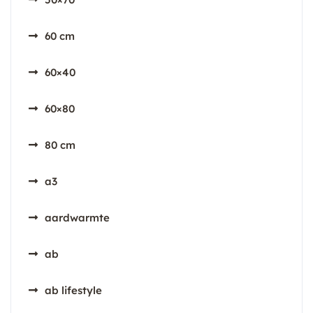
60 cm
60×40
60×80
80 cm
a3
aardwarmte
ab
ab lifestyle