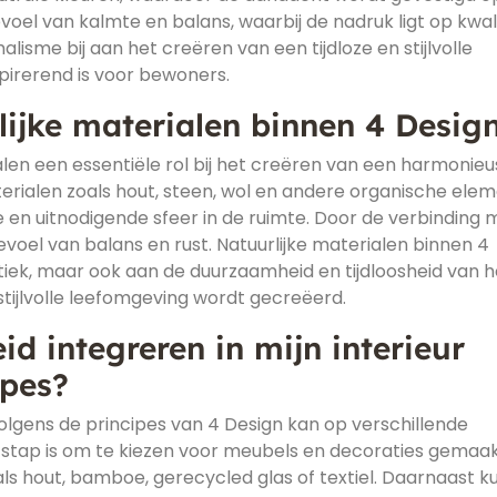
evoel van kalmte en balans, waarbij de nadruk ligt op kwali
lisme bij aan het creëren van een tijdloze en stijlvolle
pirerend is voor bewoners.
lijke materialen binnen 4 Desig
alen een essentiële rol bij het creëren van een harmonieu
terialen zoals hout, steen, wol en andere organische ele
 en uitnodigende sfeer in de ruimte. Door de verbinding 
voel van balans en rust. Natuurlijke materialen binnen 4
etiek, maar ook aan de duurzaamheid en tijdloosheid van h
tijlvolle leefomgeving wordt gecreëerd.
d integreren in mijn interieur
ipes?
olgens de principes van 4 Design kan op verschillende
 stap is om te kiezen voor meubels en decoraties gemaa
ls hout, bamboe, gerecycled glas of textiel. Daarnaast k