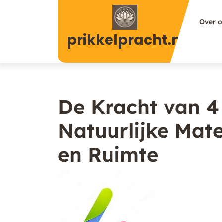
Naar
de
Over 
inhoud
prikkelpracht.nl
gaan
De Kracht van 4
Natuurlijke Mat
en Ruimte