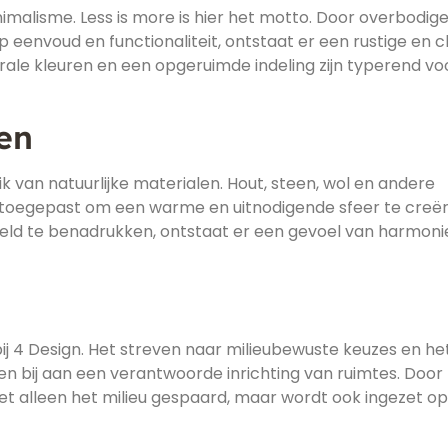
malisme. Less is more is hier het motto. Door overbodig
 eenvoud en functionaliteit, ontstaat er een rustige en 
eutrale kleuren en een opgeruimde indeling zijn typerend vo
en
ik van natuurlijke materialen. Hout, steen, wol en andere
 toegepast om een warme en uitnodigende sfeer te creër
reld te benadrukken, ontstaat er een gevoel van harmoni
j 4 Design. Het streven naar milieubewuste keuzes en he
n bij aan een verantwoorde inrichting van ruimtes. Door 
t alleen het milieu gespaard, maar wordt ook ingezet op