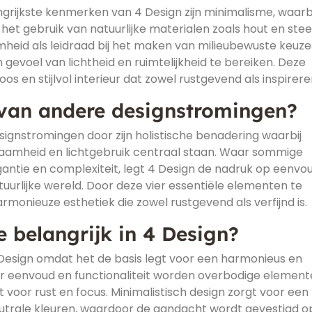
ngrijkste kenmerken van 4 Design zijn minimalisme, waarb
 het gebruik van natuurlijke materialen zoals hout en st
eid als leidraad bij het maken van milieubewuste keuze
n gevoel van lichtheid en ruimtelijkheid te bereiken. Deze
 en stijlvol interieur dat zowel rustgevend als inspireren
 van andere designstromingen?
ignstromingen door zijn holistische benadering waarbij
rzaamheid en lichtgebruik centraal staan. Waar sommige
antie en complexiteit, legt 4 Design de nadruk op eenvou
tuurlijke wereld. Door deze vier essentiële elementen te
rmonieuze esthetiek die zowel rustgevend als verfijnd is.
belangrijk in 4 Design?
 Design omdat het de basis legt voor een harmonieus en
aar eenvoud en functionaliteit worden overbodige elemen
 voor rust en focus. Minimalistisch design zorgt voor een
neutrale kleuren, waardoor de aandacht wordt gevestigd o