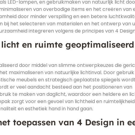
zoals LED-lampen, en gebruikmaken van natuurlijk licht doo
 minimaliseren van overbodige items en het creëren van 
heid door minder verspilling en een betere luchtkwalite
 bij het selecteren van materialen en het ontwerp van 
 duurzaamheid integreren volgens de principes van 4 Design
icht en ruimte geoptimaliseerd 
maliseerd door middel van slimme ontwerpkeuzes die gerich
het maximaliseren van natuurlijke lichtinval. Door gebruik
tische meubels en strategisch geplaatste spiegels word
wordt er veel aandacht besteed aan het positioneren van
uik te maken van daglicht, waardoor een heldere en lic
pak zorgt voor een gevoel van lichtheid en ruimtelijkheid
onaliteit en esthetiek hand in hand gaan.
het toepassen van 4 Design in e