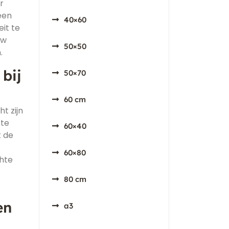
r
een
40×60
it te
uw
50×50
.
bij
50×70
60 cm
t zijn
 te
60×40
t de
60×80
hte
80 cm
en
a3