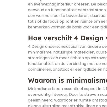
en evenwichtig interieur creëren. De bela
eenvoud en functionaliteit centraal staan;
een warme sfeer te bevorderen; duurzaamh
tot slot de focus op licht en ruimte om ee
kenmerken vormen de basis voor een tijdloos
Hoe verschilt 4 Design
4 Design onderscheidt zich van andere des
minimalisme, natuurlijke materialen, duu
stromingen zich meer richten op extravag
functionaliteit en de verbinding met de na
combineren, ontstaat er een tijdloze en ha
Waarom is minimalisme 
Minimalisme is een essentieel aspect in 4
evenwichtig interieur. Door te streven n
geëlimineerd, waardoor er ruimte ontstaat
cleane uitstraling met strakke lijnen en 