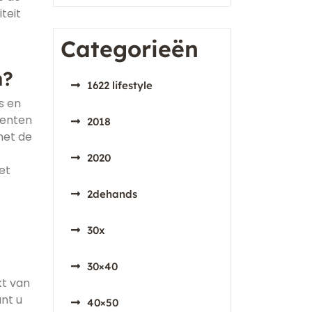
teit
Categorieën
n?
1622 lifestyle
s en
menten
2018
met de
2020
et
2dehands
30x
30×40
kt van
unt u
40×50