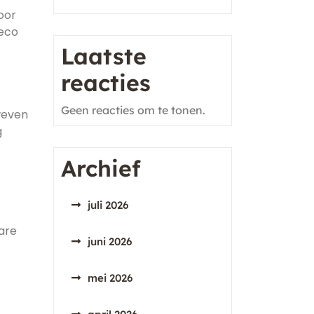
oor
neco
Laatste
reacties
Geen reacties om te tonen.
weven
g
Archief
juli 2026
bare
juni 2026
mei 2026