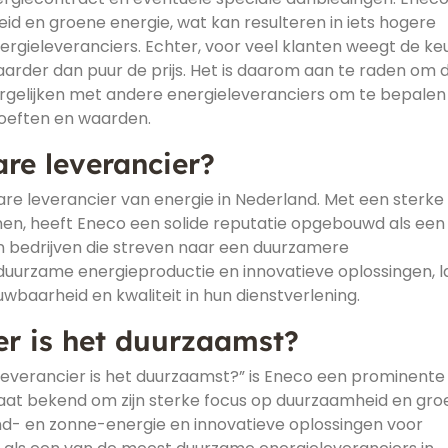
id en groene energie, wat kan resulteren in iets hogere
energieleveranciers. Echter, voor veel klanten weegt de ke
rder dan puur de prijs. Het is daarom aan te raden om 
rgelijken met andere energieleveranciers om te bepalen
hoeften en waarden.
re leverancier?
re leverancier van energie in Nederland. Met een sterke
n, heeft Eneco een solide reputatie opgebouwd als een
 bedrijven die streven naar een duurzamere
 duurzame energieproductie en innovatieve oplossingen, l
uwbaarheid en kwaliteit in hun dienstverlening.
er is het duurzaamst?
everancier is het duurzaamst?” is Eneco een prominente
aat bekend om zijn sterke focus op duurzaamheid en gro
ind- en zonne-energie en innovatieve oplossingen voor