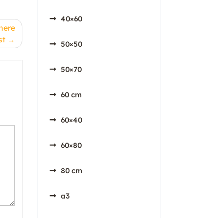
40×60
nere
st
50×50
50×70
60 cm
60×40
60×80
80 cm
a3