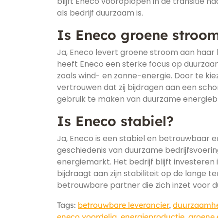
blijft Eneco vooroplopen in de transitie
als bedrijf duurzaam is.
Is Eneco groene stroo
Ja, Eneco levert groene stroom aan haar 
heeft Eneco een sterke focus op duurzaamh
zoals wind- en zonne-energie. Door te ki
vertrouwen dat zij bijdragen aan een sc
gebruik te maken van duurzame energieb
Is Eneco stabiel?
Ja, Eneco is een stabiel en betrouwbaar en
geschiedenis van duurzame bedrijfsvoering
energiemarkt. Het bedrijf blijft invester
bijdraagt aan zijn stabiliteit op de lange
betrouwbare partner die zich inzet voor d
Tags:
betrouwbare leverancier
,
duurzaamh
eneco voordelig
,
energieproductie
,
groene 