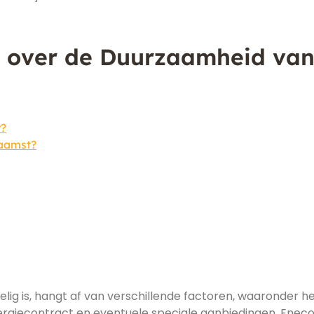
n over de Duurzaamheid va
r?
zaamst?
ig is, hangt af van verschillende factoren, waaronder h
nergiecontract en eventuele speciale aanbiedingen. Enec