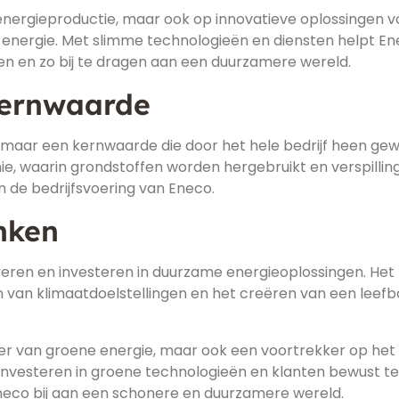
 energieproductie, maar ook op innovatieve oplossingen v
n energie. Met slimme technologieën en diensten helpt E
en en zo bij te dragen aan een duurzamere wereld.
Kernwaarde
 maar een kernwaarde die door het hele bedrijf heen ge
mie, waarin grondstoffen worden hergebruikt en verspillin
 de bedrijfsvoering van Eneco.
nken
veren en investeren in duurzame energieoplossingen. Het
eren van klimaatdoelstellingen en het creëren van een leef
ier van groene energie, maar ook een voortrekker op het
 investeren in groene technologieën en klanten bewust te
neco bij aan een schonere en duurzamere wereld.