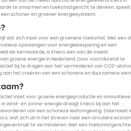
h als een van de meest duurzame energieleveranciers in
aarde te omarmen en toekomstgericht te denken, speelt
ar een schoner en groener energiesysteem.
o?
ijf dat zich inzet voor een groenere toekomst. Met een s
ovatieve oplossingen voor energiebesparing en een
eid als kernwaarde, is Eneco een van de meest
 van groene energie in Nederland. Door voortdurend te
actief bij te dragen aan het verminderen van CO2-uitstoo
ng aan het creëren van een schonere en duurzamere were
zaam?
actief inzet voor groene energieproductie en innovatieve
 in wind- en zonne-energie draagt Eneco bij aan het
bevorderen van een schonere leefomgeving. Daarnaast i
, wat zich uit in het streven naar een circulaire econo
rgieverbruik te verminderen. Met een toekomstgerichte 