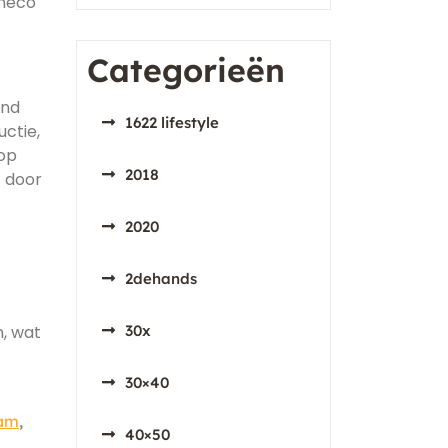
Eneco
Categorieën
and
1622 lifestyle
ctie,
rop
2018
t door
2020
2dehands
n, wat
30x
30×40
aam
,
40×50