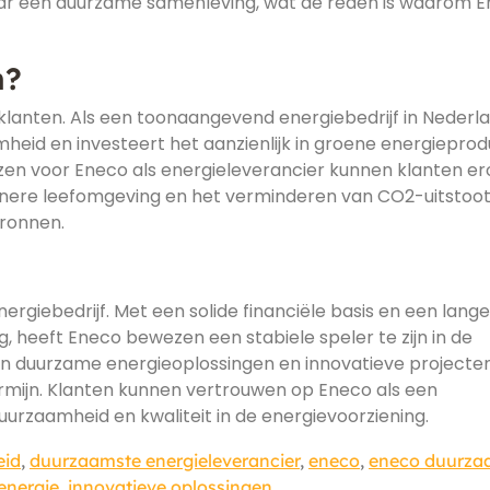
 naar een duurzame samenleving, wat de reden is waarom 
m?
klanten. Als een toonaangevend energiebedrijf in Nederl
eid en investeert het aanzienlijk in groene energieprodu
ezen voor Eneco als energieleverancier kunnen klanten e
honere leefomgeving en het verminderen van CO2-uitstoo
ronnen.
ergiebedrijf. Met een solide financiële basis en een lange
, heeft Eneco bewezen een stabiele speler te zijn in de
en in duurzame energieoplossingen en innovatieve projecte
 termijn. Klanten kunnen vertrouwen op Eneco als een
uurzaamheid en kwaliteit in de energievoorziening.
eid
,
duurzaamste energieleverancier
,
eneco
,
eneco duurz
energie
,
innovatieve oplossingen