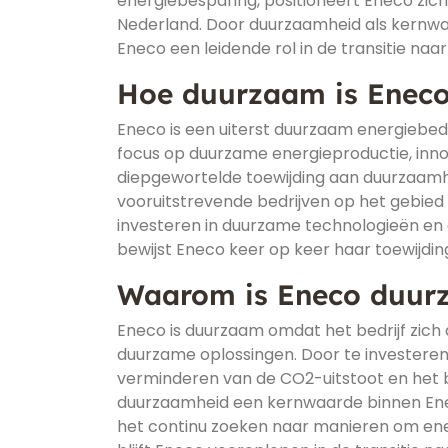
energiebesparing, positioneert Eneco zic
Nederland. Door duurzaamheid als kernw
Eneco een leidende rol in de transitie na
Hoe duurzaam is Enec
Eneco is een uiterst duurzaam energiebedr
focus op duurzame energieproductie, inn
diepgewortelde toewijding aan duurzaamh
vooruitstrevende bedrijven op het gebied
investeren in duurzame technologieën en 
bewijst Eneco keer op keer haar toewijdi
Waarom is Eneco duur
Eneco is duurzaam omdat het bedrijf zich 
duurzame oplossingen. Door te investeren
verminderen van de CO2-uitstoot en het 
duurzaamheid een kernwaarde binnen Eneco
het continu zoeken naar manieren om ene