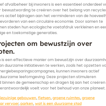
f afvalbeheer bij inwoners is een essentieel onderdeel v
r bewustwording te creëren over het belang van recycle
rs actief bijdragen aan het verminderen van de hoeveel
 bevorderen van een circulaire economie. Door samen te
nen steden hun ecologische voetafdruk verkleinen en ee
ige en toekomstige generaties.
ojecten om bewustzijn over
oten.
s een effectieve manier om bewustzijn over duurzaamhe
an duurzame initiatieven te werken, zoals het opzetten v
energiebesparingscampagnes, kunnen inwoners actief
n duurzame leefomgeving. Deze projecten stimuleren
d binnen de gemeenschap en dragen bij aan het creëren
erantwoordelijk voelt voor het behoud van onze planeet.
iezuinige gebouwen
,
fietsen
,
groene ruimtes
,
groene
ar vervoer
,
parken
,
wat is een duurzame stad