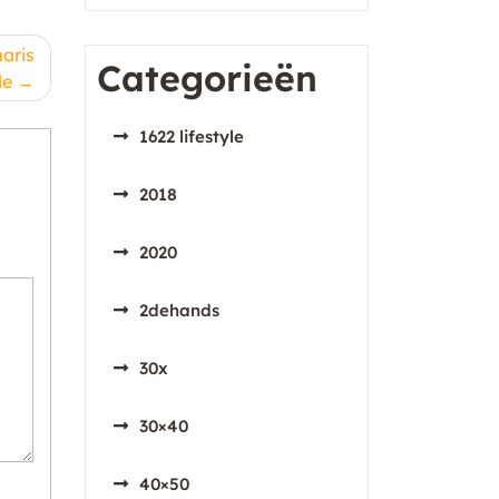
maris
Categorieën
le
1622 lifestyle
2018
2020
2dehands
30x
30×40
40×50