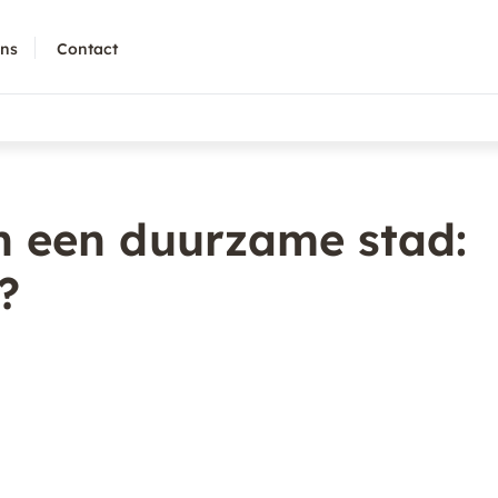
ons
Contact
n een duurzame stad:
?