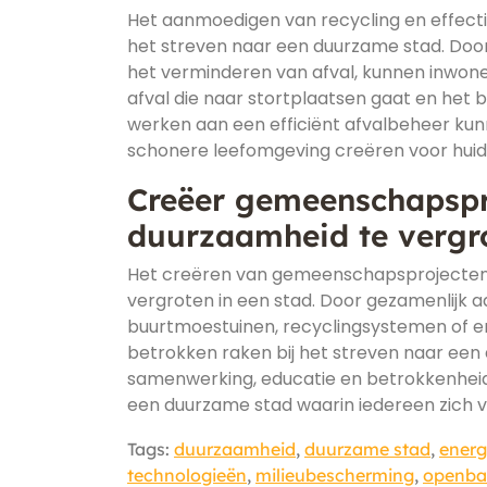
Het aanmoedigen van recycling en effectie
het streven naar een duurzame stad. Doo
het verminderen van afval, kunnen inwone
afval die naar stortplaatsen gaat en het
werken aan een efficiënt afvalbeheer kun
schonere leefomgeving creëren voor huid
Creëer gemeenschapspr
duurzaamheid te vergr
Het creëren van gemeenschapsprojecten i
vergroten in een stad. Door gezamenlijk a
buurtmoestuinen, recyclingsystemen of 
betrokken raken bij het streven naar ee
samenwerking, educatie en betrokkenhei
een duurzame stad waarin iedereen zich v
Tags:
duurzaamheid
,
duurzame stad
,
energ
technologieën
,
milieubescherming
,
openba