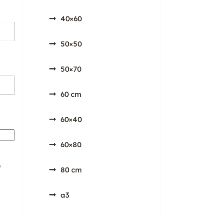
40×60
50×50
50×70
60 cm
60×40
60×80
e
80 cm
a3