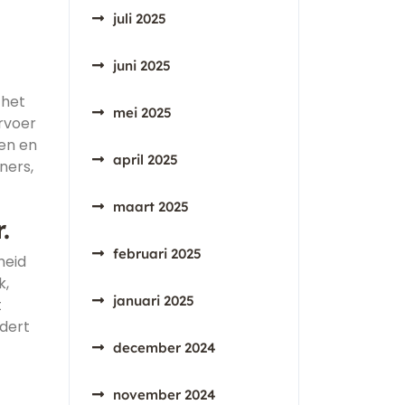
juli 2025
juni 2025
 het
mei 2025
rvoer
ren en
april 2025
ners,
maart 2025
.
februari 2025
heid
k,
januari 2025
t
rdert
december 2024
november 2024