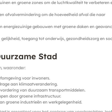
uinen en groene zones om de luchtkwaliteit te verbeteren 
n afvalvermindering om de hoeveelheid afval die naar
an energiezuinige gebouwen met groene daken en geavan
gelijkheid, toegang tot onderwijs, gezondheidszorg en soc
Duurzame Stad
n, waaronder:
eefomgeving voor inwoners.
drage aan klimaatverandering.
evordering van duurzaam transportmiddelen.
pen door groene infrastructuur.
an groene industrieën en werkgelegenheid.
ad is essentieel voor het creëren van veerkrachtige, lee