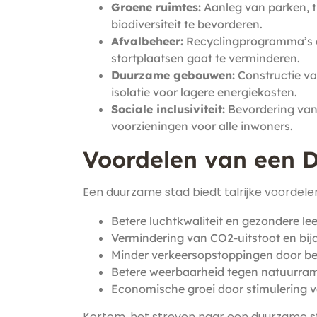
Groene ruimtes:
Aanleg van parken, t
biodiversiteit te bevorderen.
Afvalbeheer:
Recyclingprogramma’s e
stortplaatsen gaat te verminderen.
Duurzame gebouwen:
Constructie v
isolatie voor lagere energiekosten.
Sociale inclusiviteit:
Bevordering van 
voorzieningen voor alle inwoners.
Voordelen van een 
Een duurzame stad biedt talrijke voordele
Betere luchtkwaliteit en gezondere l
Vermindering van CO2-uitstoot en bij
Minder verkeersopstoppingen door b
Betere weerbaarheid tegen natuurram
Economische groei door stimulering v
Kortom, het streven naar een duurzame st