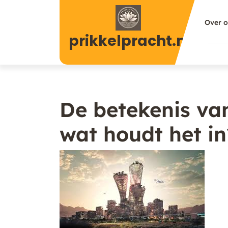
Naar
de
Over 
inhoud
prikkelpracht.nl
gaan
De betekenis va
wat houdt het in