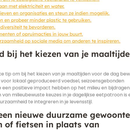
n met elektriciteit en water.
ieven en organisaties en steun ze indien mogelijk.
en probeer minder plastic te gebruiken.
iversiteit te bevorderen.
nten of opruimacties in jouw buurt.
urzaamheid op sociale media om anderen te inspireren.
bij het kiezen van je maaltijd
ke tip om bij het kiezen van je maaltijden voor de dag bew
 voor lokaal geproduceerd voedsel, seizoensgebonden
je een positieve impact hebben op het milieu en bijdrage
an milieubewuste keuzes in je dagelijkse eetpatroon is 
aamheid te integreren in je levensstijl.
 een nieuwe duurzame gewoonte
n of fietsen in plaats van