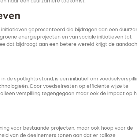
tten naar een duurzamere toekomst.
ieven
initiatieven gepresenteerd die bijdragen aan een duurz
groene energieprojecten en van sociale initiatieven tot
idee dat bijdraagt aan een betere wereld krijgt de aandach
n de spotlights stond, is een initiatief om voedselverspill
hnologieën. Door voedselresten op efficiënte wijze te
 alleen verspilling tegengegaan maar ook de impact op h
nning voor bestaande projecten, maar ook hoop voor de
heid van de deelnemers tonen aan dat er talloze