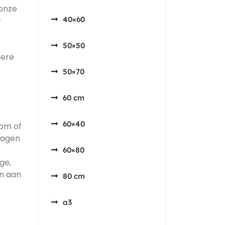
 onze
40×60
r
50×50
mere
50×70
60 cm
60×40
oom of
ragen
60×80
ge,
en aan
80 cm
a3