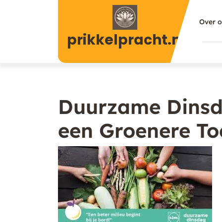
Naar
de
Over 
inhoud
prikkelpracht.nl
gaan
Duurzame Dinsda
een Groenere T