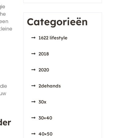
gie
che
Categorieën
 een
leine
1622 lifestyle
2018
2020
die
2dehands
ouw
30x
30×40
der
40×50