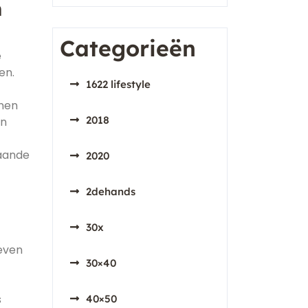
n
Categorieën
e
en.
1622 lifestyle
nnen
2018
en
taande
2020
2dehands
30x
even
30×40
s
40×50