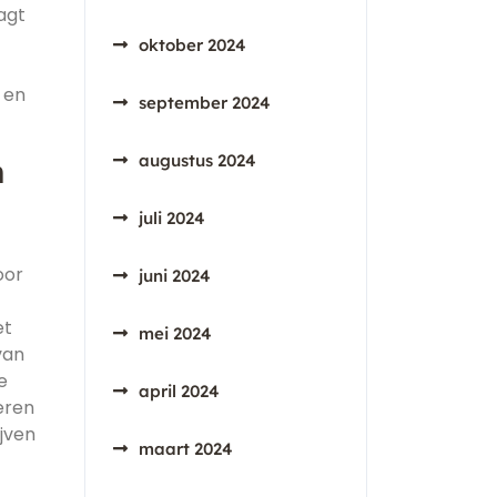
agt
oktober 2024
 en
september 2024
augustus 2024
n
juli 2024
oor
juni 2024
et
mei 2024
van
e
april 2024
eren
jven
maart 2024