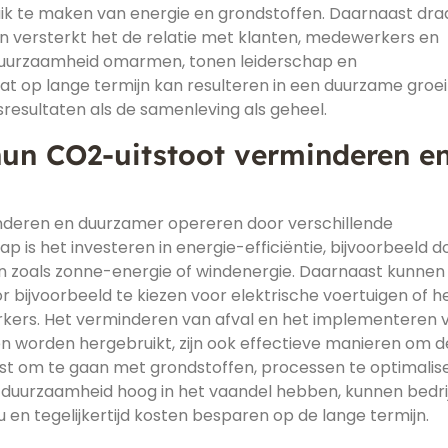
ik te maken van energie en grondstoffen. Daarnaast dra
en versterkt het de relatie met klanten, medewerkers en
duurzaamheid omarmen, tonen leiderschap en
at op lange termijn kan resulteren in een duurzame groei
sresultaten als de samenleving als geheel.
hun CO2-uitstoot verminderen e
nderen en duurzamer opereren door verschillende
 is het investeren in energie-efficiëntie, bijvoorbeeld d
 zoals zonne-energie of windenergie. Daarnaast kunnen
r bijvoorbeeld te kiezen voor elektrische voertuigen of h
kers. Het verminderen van afval en het implementeren 
en worden hergebruikt, zijn ook effectieve manieren om d
st om te gaan met grondstoffen, processen te optimalis
 duurzaamheid hoog in het vaandel hebben, kunnen bedri
 en tegelijkertijd kosten besparen op de lange termijn.