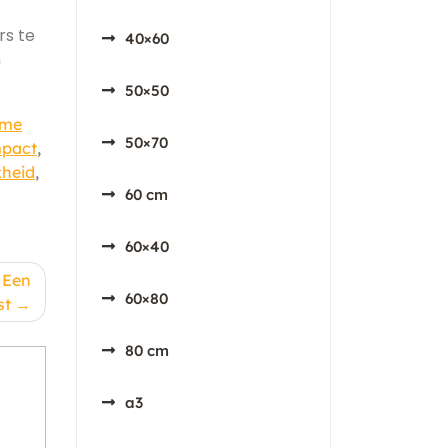
rs te
40×60
n
50×50
ame
50×70
mpact
,
kheid
,
60 cm
60×40
 Een
60×80
st
80 cm
a3