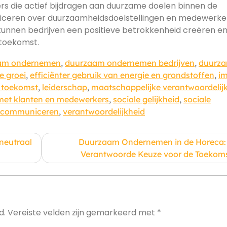
s die actief bijdragen aan duurzame doelen binnen de
iceren over duurzaamheidsdoelstellingen en medewerke
kunnen bedrijven een positieve betrokkenheid creëren e
toekomst.
am ondernemen
,
duurzaam ondernemen bedrijven
,
duurz
 groei
,
efficiënter gebruik van energie en grondstoffen
,
i
e toekomst
,
leiderschap
,
maatschappelijke verantwoordelij
 met klanten en medewerkers
,
sociale gelijkheid
,
sociale
t communiceren
,
verantwoordelijkheid
neutraal
Duurzaam Ondernemen in de Horeca:
Verantwoorde Keuze voor de Toekom
d.
Vereiste velden zijn gemarkeerd met
*