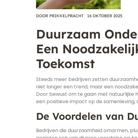
DOOR
PRIKKELPRACHT
16 OKTOBER 2025
Duurzaam Onder
Een Noodzakelij
Toekomst
Steeds meer bedrijven zetten duurzaamhe
niet langer een trend, maar een noodzake
Door bewust om te gaan met natuurlijke 
een positieve impact op de samenleving, 
De Voordelen van 
Bedrijven die duurzaamheid omarmen, pluk
genieten ook van diverse voordelen op kor