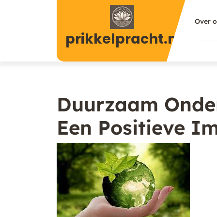
Naar
de
Over 
inhoud
prikkelpracht.nl
gaan
Duurzaam Onder
Een Positieve 