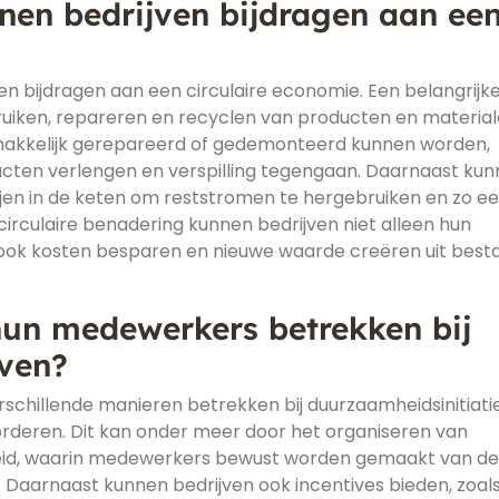
en bedrijven bijdragen aan ee
n bijdragen aan een circulaire economie. Een belangrijk
ruiken, repareren en recyclen van producten en material
makkelijk gerepareerd of gedemonteerd kunnen worden,
ucten verlengen en verspilling tegengaan. Daarnaast ku
en in de keten om reststromen te hergebruiken en zo e
circulaire benadering kunnen bedrijven niet alleen hun
 ook kosten besparen en nieuwe waarde creëren uit bes
hun medewerkers betrekken bij
even?
schillende manieren betrekken bij duurzaamheidsinitiati
rderen. Dit kan onder meer door het organiseren van
eid, waarin medewerkers bewust worden gemaakt van de
 Daarnaast kunnen bedrijven ook incentives bieden, zoal