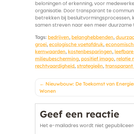
beloningen of erkenning, voor medewerker
organisatie. Door transparant te commun
betrekken bij besluitvormingsprocessen, 
samen streven naar een meer duurzame 
Tags:
bedrijven
,
belanghebbenden
,
duurza
groei
,
ecologische voetafdruk
,
economische
kernwaarden
,
kostenbesparingen
,
leefbar
milieubescherming
,
positief imago
,
relatie
rechtvaardigheid
,
strategieën
,
transparan
Berichtnavigatie
Nieuwbouw: De Toekomst van Energie
Wonen
Geef een reactie
Het e-mailadres wordt niet gepubliceer