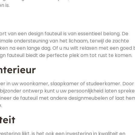
n is.
rt van een design fauteuil is van essentieel belang. De
ale ondersteuning van het lichaam, terwijl de zachte
kken na een lange dag. Of u nu wilt relaxen met een goed
ign fauteuil biedt de perfecte plek om tot rust te komen.
nterieur
anger in uw woonkamer, slaapkamer of studeerkamer. Door
bijzonder ontwerp kunt u uw persoonlijkheid laten sprek
bineer de fauteuil met andere designmeubelen of laat he
.
teit
stering lijkt, is het ook een investering in kwaliteit en