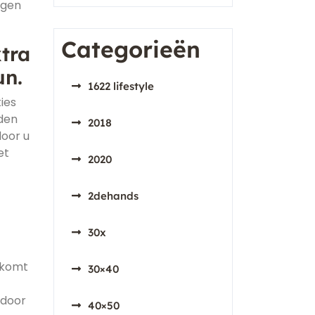
agen
Categorieën
tra
un.
1622 lifestyle
ies
eden
2018
door u
et
2020
2dehands
30x
t komt
30×40
rdoor
40×50