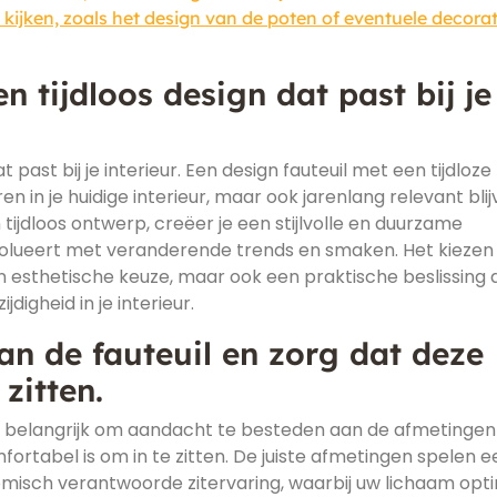
 kijken, zoals het design van de poten of eventuele decora
n tijdloos design dat past bij je
t past bij je interieur. Een design fauteuil met een tijdloze
ren in je huidige interieur, maar ook jarenlang relevant blij
 tijdloos ontwerp, creëer je een stijlvolle en duurzame
olueert met veranderende trends en smaken. Het kiezen
een esthetische keuze, maar ook een praktische beslissing 
digheid in je interieur.
an de fauteuil en zorg dat deze
zitten.
 het belangrijk om aandacht te besteden aan de afmetinge
ortabel is om in te zitten. De juiste afmetingen spelen e
nomisch verantwoorde zitervaring, waarbij uw lichaam opt