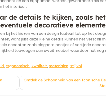
aandacht en kan hij optimaal worden gewaardeerd als ee
 het interieur.
r de details te kijken, zoals het
 eventuele decoratieve elemente
en bij het kiezen van een design fauteuil. Let op het desig
ten, want juist deze kleine details kunnen het verschil 
Subtiele accenten zoals elegante pootjes of verfijnde decora
nlijkheid toevoegen aan uw zitmeubel, waardoor het nog
id
,
ergonomisch
,
kwaliteit
,
materialen
,
stijlvol
gn
Ontdek de Schoonheid van een Iconische De
Sto