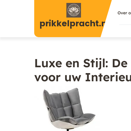
Naar
de
Over 
inhoud
prikkelpracht.nl
gaan
Luxe en Stijl: D
voor uw Interie