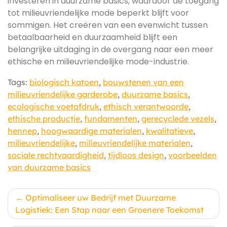
investeren in duurzame basics, waardoor de toegang
tot milieuvriendelijke mode beperkt blijft voor
sommigen. Het creëren van een evenwicht tussen
betaalbaarheid en duurzaamheid blijft een
belangrijke uitdaging in de overgang naar een meer
ethische en milieuvriendelijke mode-industrie.
Tags:
biologisch katoen
,
bouwstenen van een
milieuvriendelijke garderobe
,
duurzame basics
,
ecologische voetafdruk
,
ethisch verantwoorde
,
ethische productie
,
fundamenten
,
gerecyclede vezels
,
hennep
,
hoogwaardige materialen
,
kwalitatieve
,
milieuvriendelijke
,
milieuvriendelijke materialen
,
sociale rechtvaardigheid
,
tijdloos design
,
voorbeelden
van duurzame basics
Berichtnavigatie
Optimaliseer uw Bedrijf met Duurzame
Logistiek: Een Stap naar een Groenere Toekomst