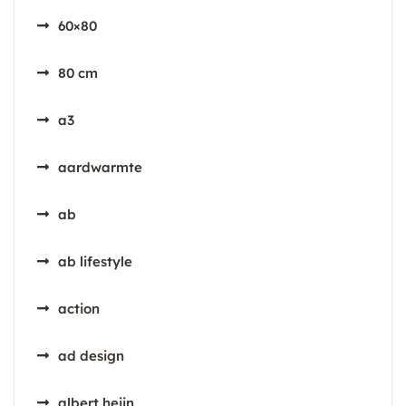
60×80
80 cm
a3
aardwarmte
ab
ab lifestyle
action
ad design
albert heijn