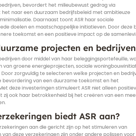
bedrijven, bevordert het milieubewust gedrag via
ft het naar een duurzaam bedrijfsbeleid met ambitieuze
minimalisatie. Daarnaast toont ASR haar sociale
de doelen en maatschappelijke initiatieven. Door deze 
enere toekomst en een positieve impact op de samenlevi
duurzame projecten en bedrijven
edrijven door middel van haar beleggingsportefeuille, wa
ren van groene energieprojecten, sociale woningbouwinitia
oor zorgvuldig te selecteren welke projecten en bedrijv
 de bevordering van een duurzame toekomst en het
t deze investeringen stimuleert ASR niet alleen positie
t zij ook haar betrokkenheid bij het creëren van een mee
en.
erzekeringen biedt ASR aan?
zekeringen aan die gericht zijn op het stimuleren van
 van deze verzekeringen zijn onder andere polissen voor