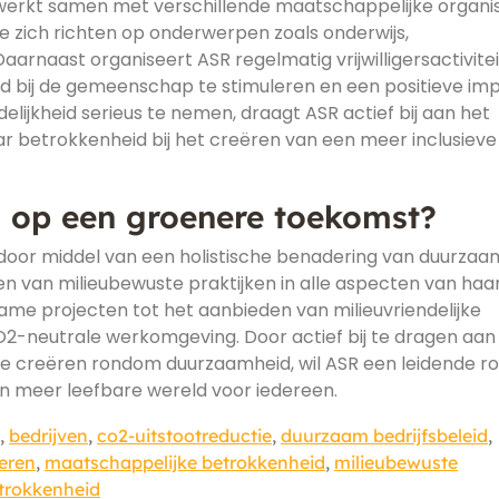
werkt samen met verschillende maatschappelijke organis
e zich richten op onderwerpen zoals onderwijs,
arnaast organiseert ASR regelmatig vrijwilligersactivite
 bij de gemeenschap te stimuleren en een positieve im
lijkheid serieus te nemen, draagt ASR actief bij aan het
aar betrokkenheid bij het creëren van een meer inclusieve
R op een groenere toekomst?
door middel van een holistische benadering van duurzaa
ren van milieubewuste praktijken in alle aspecten van haa
zame projecten tot het aanbieden van milieuvriendelijke
2-neutrale werkomgeving. Door actief bij te dragen aan
e creëren rondom duurzaamheid, wil ASR een leidende ro
en meer leefbare wereld voor iedereen.
,
bedrijven
,
co2-uitstootreductie
,
duurzaam bedrijfsbeleid
,
eren
,
maatschappelijke betrokkenheid
,
milieubewuste
etrokkenheid