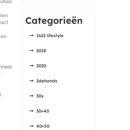
aties
iten
Categorieën
pact
1622 lifestyle
 en
2018
2020
mheid.
r
2dehands
l
30x
30×40
40×50