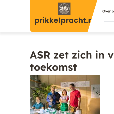
Naar
de
Over 
inhoud
prikkelpracht.nl
gaan
ASR zet zich in
toekomst