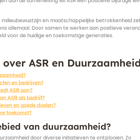
agen aan de samenleving wil ASR een positieve bijdrage le
 milieubewustzijn en maatschappelijke betrokkenheid ze
ons allemaal. Door samen te werken aan positieve veran
d voor de huidige en toekomstige generaties.
n over ASR en Duurzaamhei
rzaamheid?
cten en bedrijven?
iedt ASR aan?
an ASR als bedrijf?
atieven en goede doelen?
ere toekomst?
ebied van duurzaamheid?
uurzaamheid door diverse initiatieven te ontplooien. Zo