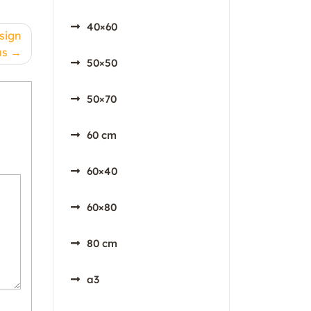
40×60
sign
us
50×50
50×70
60 cm
60×40
60×80
80 cm
a3