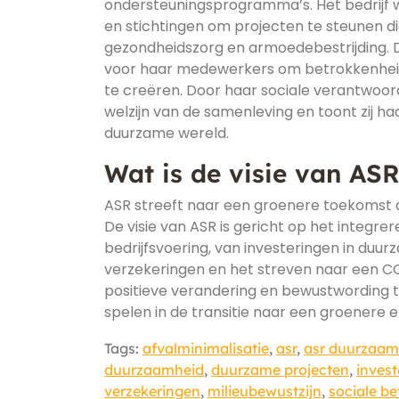
ondersteuningsprogramma’s. Het bedrijf 
en stichtingen om projecten te steunen di
gezondheidszorg en armoedebestrijding. Da
voor haar medewerkers om betrokkenheid
te creëren. Door haar sociale verantwoorde
welzijn van de samenleving en toont zij h
duurzame wereld.
Wat is de visie van AS
ASR streeft naar een groenere toekomst 
De visie van ASR is gericht op het integre
bedrijfsvoering, van investeringen in duur
verzekeringen en het streven naar een CO
positieve verandering en bewustwording t
spelen in de transitie naar een groenere 
Tags:
afvalminimalisatie
,
asr
,
asr duurzaam
duurzaamheid
,
duurzame projecten
,
invest
verzekeringen
,
milieubewustzijn
,
sociale b