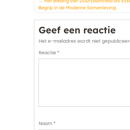
Berichtnavigatie
Het Belang van Duurzaamheid als Esse
Begrip in de Moderne Samenleving
Geef een reactie
Het e-mailadres wordt niet gepubliceer
Reactie
*
Naam
*