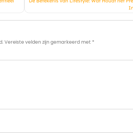
ntieel
De Betekenis van Lifestyle: Wat Houdt het Pre
I
d.
Vereiste velden zijn gemarkeerd met
*