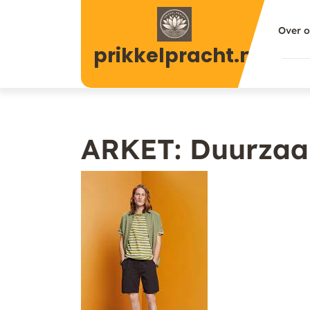
Naar
de
Over 
inhoud
prikkelpracht.nl
gaan
ARKET: Duurzaa