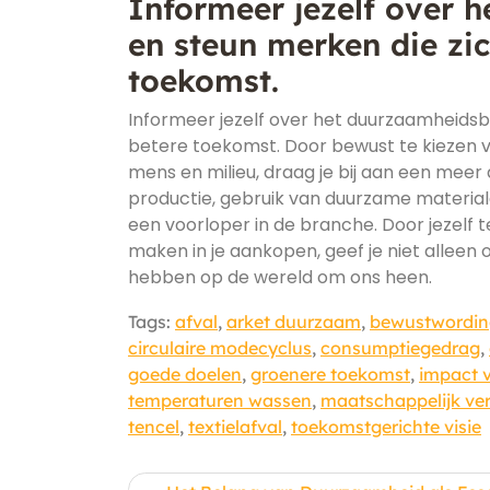
Informeer jezelf over 
en steun merken die zic
toekomst.
Informeer jezelf over het duurzaamheidsb
betere toekomst. Door bewust te kiezen v
mens en milieu, draag je bij aan een meer
productie, gebruik van duurzame materi
een voorloper in de branche. Door jezelf
maken in je aankopen, geef je niet alleen 
hebben op de wereld om ons heen.
Tags:
afval
,
arket duurzaam
,
bewustwordin
circulaire modecyclus
,
consumptiegedrag
,
goede doelen
,
groenere toekomst
,
impact 
temperaturen wassen
,
maatschappelijk v
tencel
,
textielafval
,
toekomstgerichte visie