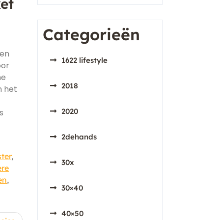
et
Categorieën
een
1622 lifestyle
oor
he
2018
n het
2020
s
2dehands
ter
,
30x
ere
en
,
30×40
40×50