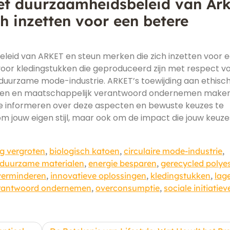
het duurzaamheidsbeleid van Ark
h inzetten voor een betere
eleid van ARKET en steun merken die zich inzetten voor 
oor kledingstukken die geproduceerd zijn met respect v
 duurzame mode-industrie. ARKET’s toewijding aan ethisc
alen en maatschappelijk verantwoord ondernemen make
 te informeren over deze aspecten en bewuste keuzes te
om jouw eigen stijl, maar ook om de impact die jouw keuze
g vergroten
,
biologisch katoen
,
circulaire mode-industrie
,
duurzame materialen
,
energie besparen
,
gerecycled polyes
verminderen
,
innovatieve oplossingen
,
kledingstukken
,
lag
erantwoord ondernemen
,
overconsumptie
,
sociale initiatiev