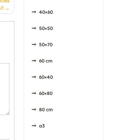
cies
n?
40×60
50×50
50×70
60 cm
60×40
60×80
80 cm
a3