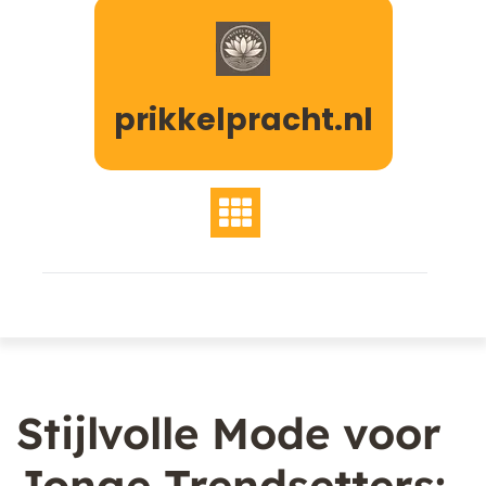
Naar
de
inhoud
gaan
prikkelpracht.nl
Stijlvolle Mode voor
Jonge Trendsetters: