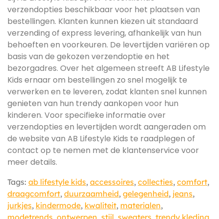
verzendopties beschikbaar voor het plaatsen van
bestellingen. Klanten kunnen kiezen uit standaard
verzending of express levering, afhankelijk van hun
behoeften en voorkeuren. De levertijden variëren op
basis van de gekozen verzendoptie en het
bezorgadres. Over het algemeen streeft AB Lifestyle
Kids ernaar om bestellingen zo snel mogelijk te
verwerken en te leveren, zodat klanten snel kunnen
genieten van hun trendy aankopen voor hun
kinderen. Voor specifieke informatie over
verzendopties en levertijden wordt aangeraden om
de website van AB Lifestyle Kids te raadplegen of
contact op te nemen met de klantenservice voor
meer details.
Tags:
ab lifestyle kids
,
accessoires
,
collecties
,
comfort
,
draagcomfort
,
duurzaamheid
,
gelegenheid
,
jeans
,
jurkjes
,
kindermode
,
kwaliteit
,
materialen
,
modetrends
,
ontwerpen
,
stijl
,
sweaters
,
trendy kleding