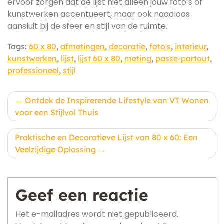
ervoor zorgen dat de lijst niet alleen jouw foto’s of
kunstwerken accentueert, maar ook naadloos
aansluit bij de sfeer en stijl van de ruimte.
Tags:
60 x 80
,
afmetingen
,
decoratie
,
foto's
,
interieur
,
kunstwerken
,
lijst
,
lijst 60 x 80
,
meting
,
passe-partout
,
professioneel
,
stijl
Berichtnavigatie
Ontdek de Inspirerende Lifestyle van VT Wonen
voor een Stijlvol Thuis
Praktische en Decoratieve Lijst van 80 x 60: Een
Veelzijdige Oplossing
Geef een reactie
Het e-mailadres wordt niet gepubliceerd.