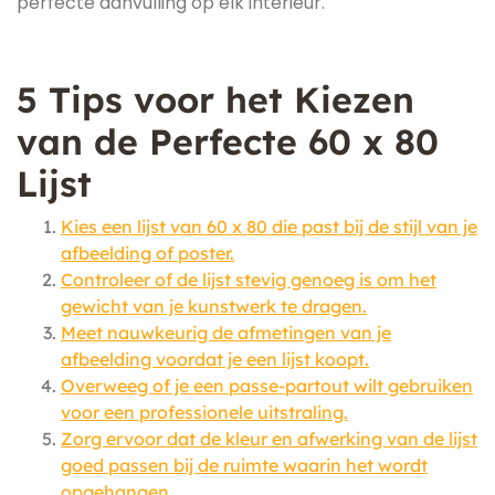
perfecte aanvulling op elk interieur.
5 Tips voor het Kiezen
van de Perfecte 60 x 80
Lijst
Kies een lijst van 60 x 80 die past bij de stijl van je
afbeelding of poster.
Controleer of de lijst stevig genoeg is om het
gewicht van je kunstwerk te dragen.
Meet nauwkeurig de afmetingen van je
afbeelding voordat je een lijst koopt.
Overweeg of je een passe-partout wilt gebruiken
voor een professionele uitstraling.
Zorg ervoor dat de kleur en afwerking van de lijst
goed passen bij de ruimte waarin het wordt
opgehangen.