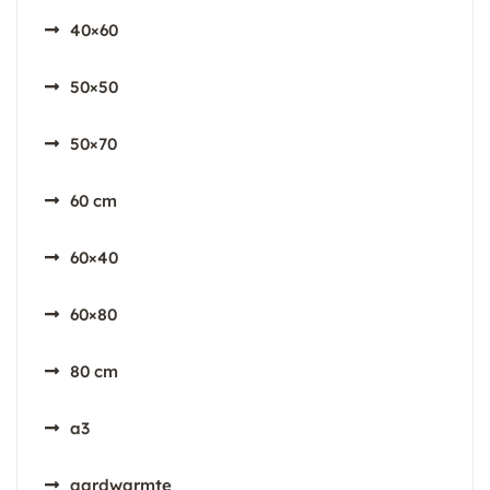
40×60
50×50
50×70
60 cm
60×40
60×80
80 cm
a3
aardwarmte