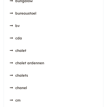
bungalow
bureaustoel
bv
cda
chalet
chalet ardennen
chalets
chanel
cm