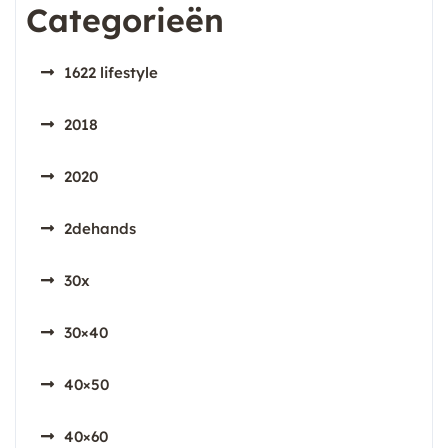
Categorieën
1622 lifestyle
2018
2020
2dehands
30x
30×40
40×50
40×60