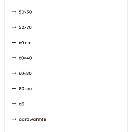
50×50
50×70
60 cm
60×40
60×80
80 cm
a3
aardwarmte