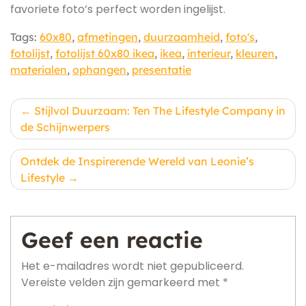
favoriete foto’s perfect worden ingelijst.
Tags:
60x80
,
afmetingen
,
duurzaamheid
,
foto's
,
fotolijst
,
fotolijst 60x80 ikea
,
ikea
,
interieur
,
kleuren
,
materialen
,
ophangen
,
presentatie
Berichtnavigatie
Stijlvol Duurzaam: Ten The Lifestyle Company in
de Schijnwerpers
Ontdek de Inspirerende Wereld van Leonie’s
Lifestyle
Geef een reactie
Het e-mailadres wordt niet gepubliceerd.
Vereiste velden zijn gemarkeerd met
*