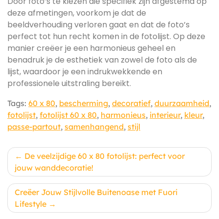
Door foto’s te kiezen die specifiek zijn afgestemd op
deze afmetingen, voorkom je dat de
beeldverhouding verloren gaat en dat de foto’s
perfect tot hun recht komen in de fotolijst. Op deze
manier creëer je een harmonieus geheel en
benadruk je de esthetiek van zowel de foto als de
lijst, waardoor je een indrukwekkende en
professionele uitstraling bereikt.
Tags:
60 x 80
,
bescherming
,
decoratief
,
duurzaamheid
,
fotolijst
,
fotolijst 60 x 80
,
harmonieus
,
interieur
,
kleur
,
passe-partout
,
samenhangend
,
stijl
Berichtnavigatie
De veelzijdige 60 x 80 fotolijst: perfect voor
jouw wanddecoratie!
Creëer Jouw Stijlvolle Buitenoase met Fuori
Lifestyle