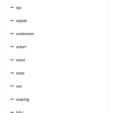
ap
apple
ardennen
arket
asml
asos
asr
auping
b&c