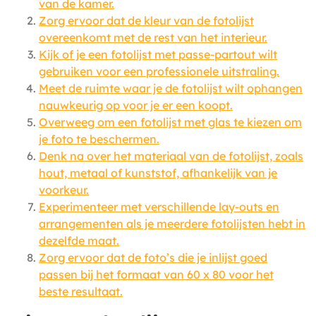
van de kamer.
Zorg ervoor dat de kleur van de fotolijst
overeenkomt met de rest van het interieur.
Kijk of je een fotolijst met passe-partout wilt
gebruiken voor een professionele uitstraling.
Meet de ruimte waar je de fotolijst wilt ophangen
nauwkeurig op voor je er een koopt.
Overweeg om een ​​fotolijst met glas te kiezen om
je foto te beschermen.
Denk na over het materiaal van de fotolijst, zoals
hout, metaal of kunststof, afhankelijk van je
voorkeur.
Experimenteer met verschillende lay-outs en
arrangementen als je meerdere fotolijsten hebt in
dezelfde maat.
Zorg ervoor dat de foto’s die je inlijst goed
passen bij het formaat van 60 x 80 voor het
beste resultaat.