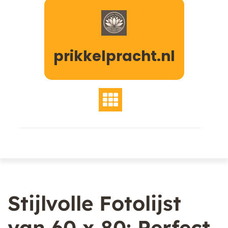
Naar
de
inhoud
gaan
prikkelpracht.nl
Stijlvolle Fotolijst
van 60 x 80: Perfect