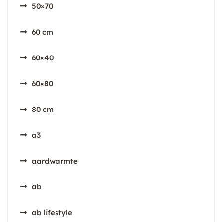
50×70
60 cm
60×40
60×80
80 cm
a3
aardwarmte
ab
ab lifestyle