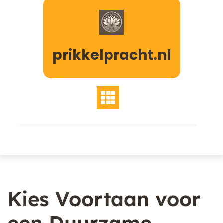
Naar
de
inhoud
gaan
prikkelpracht.nl
Kies Voortaan voor
een Duurzame