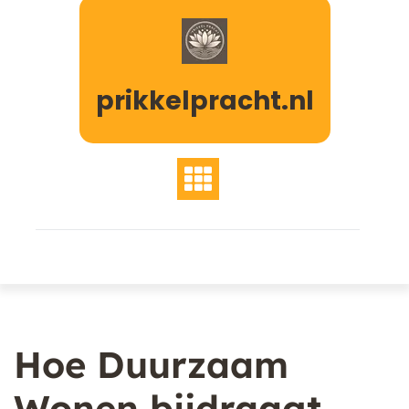
Naar
de
inhoud
gaan
prikkelpracht.nl
Hoe Duurzaam
Wonen bijdraagt