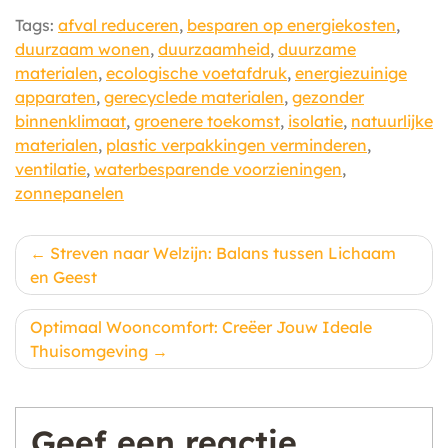
Tags:
afval reduceren
,
besparen op energiekosten
,
duurzaam wonen
,
duurzaamheid
,
duurzame
materialen
,
ecologische voetafdruk
,
energiezuinige
apparaten
,
gerecyclede materialen
,
gezonder
binnenklimaat
,
groenere toekomst
,
isolatie
,
natuurlijke
materialen
,
plastic verpakkingen verminderen
,
ventilatie
,
waterbesparende voorzieningen
,
zonnepanelen
Berichtnavigatie
Streven naar Welzijn: Balans tussen Lichaam
en Geest
Optimaal Wooncomfort: Creëer Jouw Ideale
Thuisomgeving
Geef een reactie