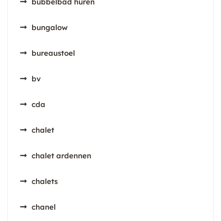
bubbelbad huren
bungalow
bureaustoel
bv
cda
chalet
chalet ardennen
chalets
chanel