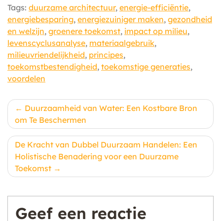
Tags:
duurzame architectuur
,
energie-efficiëntie
,
energiebesparing
,
energiezuiniger maken
,
gezondheid
en welzijn
,
groenere toekomst
,
impact op milieu
,
levenscyclusanalyse
,
materiaalgebruik
,
milieuvriendelijkheid
,
principes
,
toekomstbestendigheid
,
toekomstige generaties
,
voordelen
Berichtnavigatie
Duurzaamheid van Water: Een Kostbare Bron
om Te Beschermen
De Kracht van Dubbel Duurzaam Handelen: Een
Holistische Benadering voor een Duurzame
Toekomst
Geef een reactie