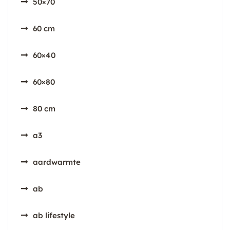
50×70
60 cm
60×40
60×80
80 cm
a3
aardwarmte
ab
ab lifestyle